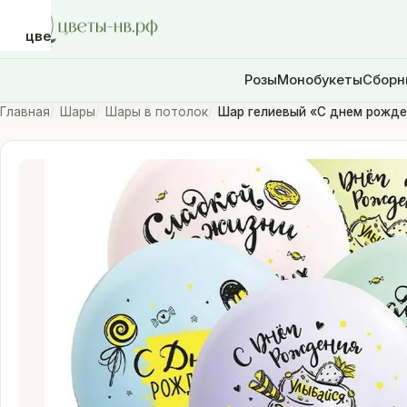
цветы-
нв.рф
Розы
Монобукеты
Сборн
Главная
Шары
Шары в потолок
Шар гелиевый «С днем рожде
Розы
Монобукеты
Сборные
букеты
Шары
Доставка