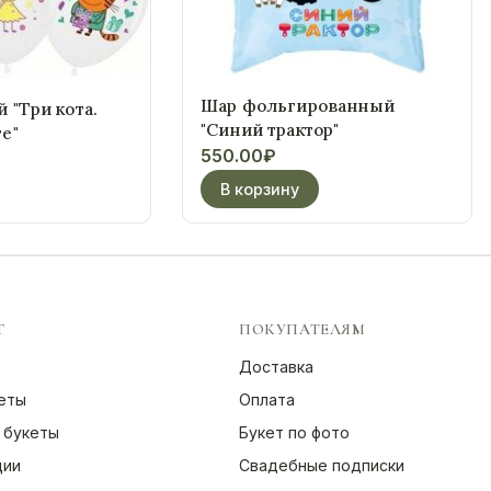
Шар фольгированный
 "Три кота.
"Синий трактор"
е"
550.00
₽
В корзину
Г
ПОКУПАТЕЛЯМ
Доставка
еты
Оплата
 букеты
Букет по фото
ции
Свадебные подписки