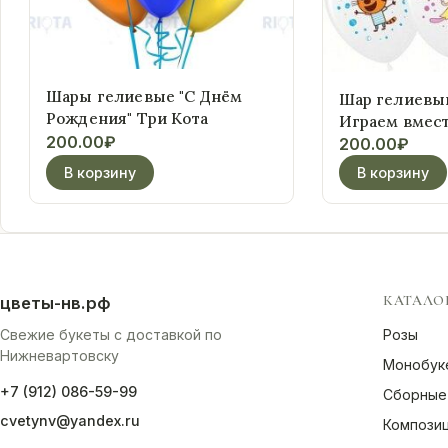
Шары гелиевые "С Днём
Шар гелиевый
Рождения" Три Кота
Играем вмест
200.00
₽
200.00
₽
В корзину
В корзину
КАТАЛО
цветы-нв.рф
Свежие букеты с доставкой по
Розы
Нижневартовску
Монобук
+7 (912) 086-59-99
Сборные
cvetynv@yandex.ru
Компози