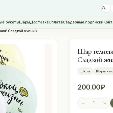
ые букеты
Шары
Доставка
Оплата
Свадебные подписки
Конт
ния! Сладкой жизни!»
Шар гелиев
Сладкой жи
Шары
Шары в п
200.00
₽
Количество
−
+
товара
Шар