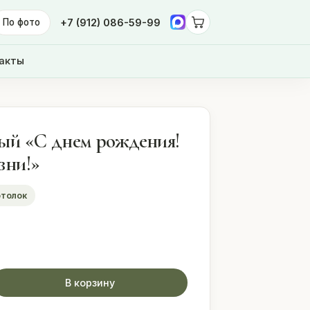
По фото
+7 (912) 086-59-99
акты
ый «С днем рождения!
зни!»
отолок
В корзину