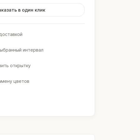
аказать в один клик
доставкой
выбранный интервал
ить открытку
амену цветов