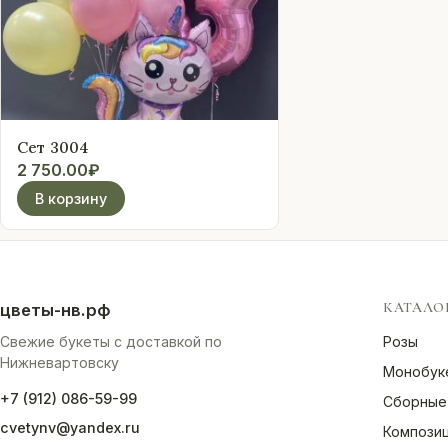
Оплата
Свадебные
подписки
Сет 3004
2 750.00
₽
Контакты
В корзину
 (912) 086-59-99
КАТАЛО
цветы-нв.рф
Свежие букеты с доставкой по
Розы
Нижневартовску
Монобук
+7 (912) 086-59-99
Сборные
cvetynv@yandex.ru
Компози