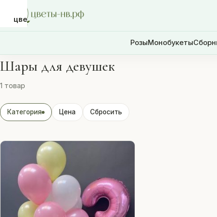
цветы-
нв.рф
Розы
Монобукеты
Сборн
Шары для девушек
Розы
1 товар
Монобукеты
Категория
Цена
Сбросить
Сборные
букеты
Шары
Доставка