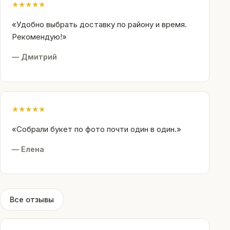
★
★
★
★
★
«Удобно выбрать доставку по району и время.
Рекомендую!»
— Дмитрий
★
★
★
★
★
«Собрали букет по фото почти один в один.»
— Елена
Все отзывы