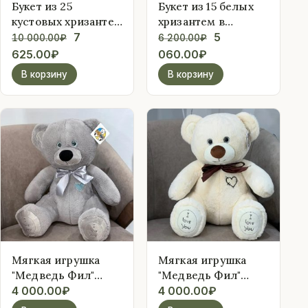
Букет из 25
Букет из 15 белых
кустовых хризантем
хризантем в
в упаковке
Первоначальная
упаковке
Первоначальна
7
5
10 000.00
₽
6 200.00
₽
Текущая
цена
Текущая
цена
625.00
₽
060.00
₽
цена:
составляла
цена:
составляла
В корзину
В корзину
7
10
5
6
625.00₽.
000.00₽.
060.00₽.
200.00₽.
Мягкая игрушка
Мягкая игрушка
"Медведь Фил"
"Медведь Фил"
38см, серый
38см, белый
4 000.00
₽
4 000.00
₽