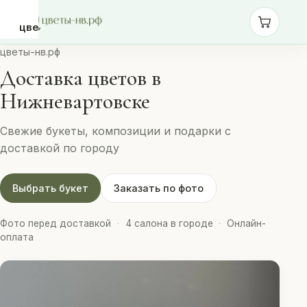
цветы-
нв.рф
цветы-нв.рф
Доставка цветов в
Розы
Нижневартовске
Свежие букеты, композиции и подарки с
Монобукеты
доставкой по городу
Сборные
Выбрать букет
Заказать по фото
букеты
Фото перед доставкой
·
4 салона в городе
·
Онлайн-
Шары
оплата
Доставка