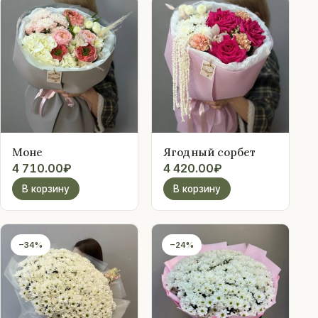
Моне
Ягодный сорбет
4 710.00
₽
4 420.00
₽
В корзину
В корзину
−34%
−24%