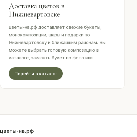
Доставка цветов в
Нижневартовске
цветы-нв.рф доставляет свежие букеты,
монокомпозиции, шары и подарки по
Нижневартовску и ближайшим районам. Вы
можете выбрать готовую композицию в
каталоге, заказать букет по фото или
оформить доставку к определённому времени.
Перейти в каталог
Мы работаем с живыми цветами, отправляем
фото букета перед доставкой и принимаем
онлайн-оплату. Четыре салона в городе
позволяют быстро собрать заказ или забрать
его самостоятельно.
цветы-нв.рф