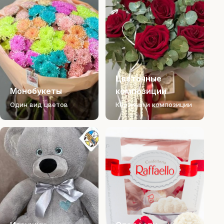
Цветочные
Монобукеты
композиции
Один вид цветов
Корзины и композиции