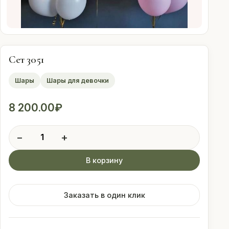
Оплата
Свадебные
подписки
Сет 3051
Шары
Шары для девочки
Контакты
8 200.00
₽
 (912) 086-59-99
Количество
−
+
товара
Сет
В корзину
3051
Заказать в один клик