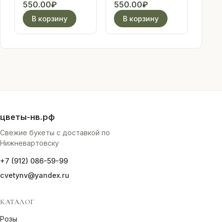
"Мишка" для
маме" (2)
550.00
₽
550.00
₽
мальчика
В корзину
В корзину
цветы-нв.рф
Свежие букеты с доставкой по
Нижневартовску
+7 (912) 086-59-99
cvetynv@yandex.ru
КАТАЛОГ
Розы