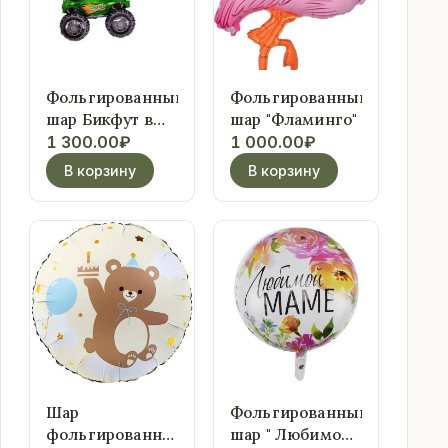
Фольгированный
Фольгированный
шар Бикфут в
шар "Фламинго"
ассортименте
1 300.00
₽
1 000.00
₽
В корзину
В корзину
Шар
Фольгированный
фольгированный
шар " Любимой