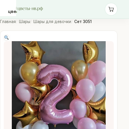
цветы-
нв.рф
Главная
Шары
Шары для девочки
Сет 3051
Розы
Монобукеты
Сборные
букеты
Шары
Доставка