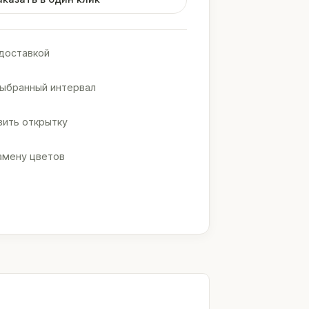
доставкой
выбранный интервал
ить открытку
амену цветов