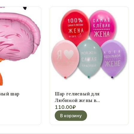
ный шар
Шар гелиевый для
Любимой жены в
ассортименте
110.00
₽
В корзину