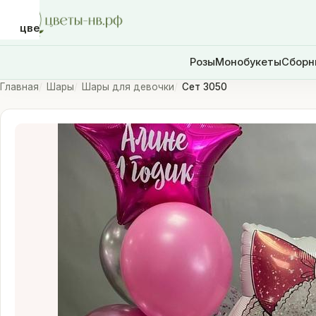
цветы-
нв.рф
Розы
Монобукеты
Сборн
Главная
Шары
Шары для девочки
Сет 3050
Розы
Монобукеты
Сборные
букеты
Шары
Доставка