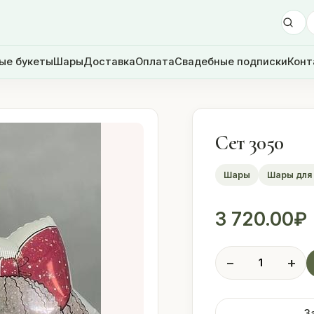
ые букеты
Шары
Доставка
Оплата
Свадебные подписки
Конт
Сет 3050
Шары
Шары для
3 720.00
₽
Количество
−
+
товара
Сет
3050
З