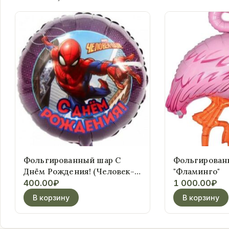
Фольгированный шар С
Фольгирован
Днём Рождения! (Человек-
"Фламинго"
Паук)
400.00
₽
1 000.00
₽
В корзину
В корзину