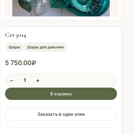
Оплата
Свадебные
подписки
Сет 3014
Шары
Шары для девочки
Контакты
5 750.00
₽
 (912) 086-59-99
Количество
−
+
товара
Сет
В корзину
3014
Заказать в один клик