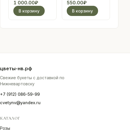
"С днем
1 000.00
₽
550.00
₽
рождения"
В корзину
В корзину
блестки
розовые
цветы-нв.рф
Свежие букеты с доставкой по
Нижневартовску
+7 (912) 086-59-99
cvetynv@yandex.ru
КАТАЛОГ
Розы