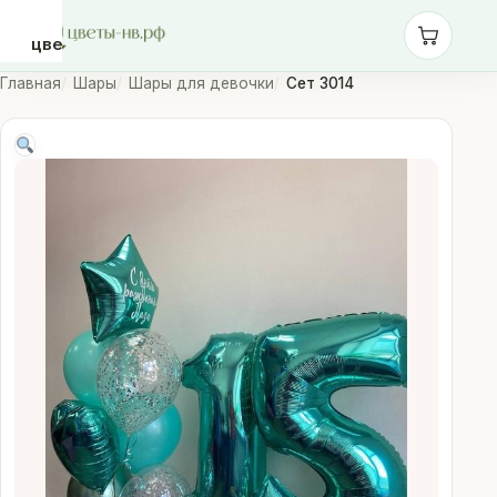
цветы-
нв.рф
Главная
Шары
Шары для девочки
Сет 3014
Розы
Монобукеты
Сборные
букеты
Шары
Доставка