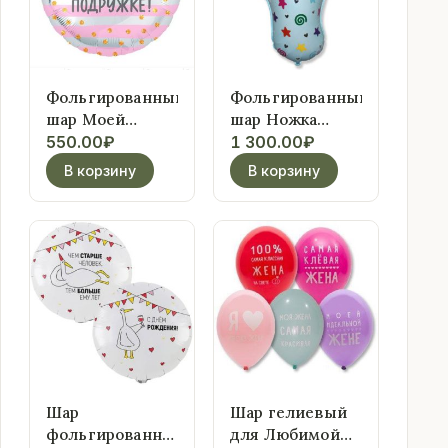
Фольгированный
Фольгированный
шар Моей
шар Ножка
лучшей
(голубая)
550.00
₽
1 300.00
₽
подружке!
В корзину
В корзину
Шар
Шар гелиевый
фольгированный
для Любимой