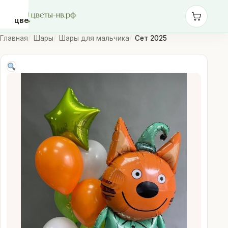
цветы-
нв.рф
Главная
Шары
Шары для мальчика
Сет 2025
Розы
Монобукеты
Сборные
букеты
Шары
Доставка