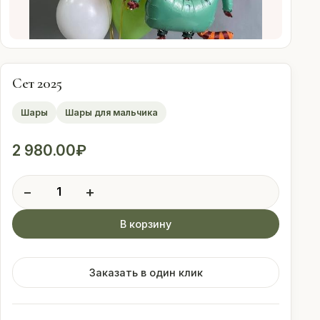
Оплата
Свадебные
подписки
Сет 2025
Шары
Шары для мальчика
Контакты
2 980.00
₽
 (912) 086-59-99
Количество
−
+
товара
Сет
В корзину
2025
Заказать в один клик