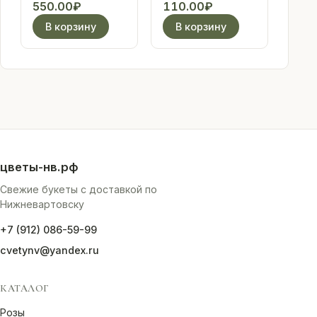
"С днем
жены в
550.00
₽
110.00
₽
рождения!" гусь
ассортименте
В корзину
В корзину
цветы-нв.рф
Свежие букеты с доставкой по
Нижневартовску
+7 (912) 086-59-99
cvetynv@yandex.ru
КАТАЛОГ
Розы