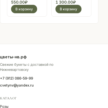
С днем
(голубая)
550.00
₽
1 300.00
₽
рождения,
В корзину
В корзину
флористика
цветы-нв.рф
Свежие букеты с доставкой по
Нижневартовску
+7 (912) 086-59-99
cvetynv@yandex.ru
КАТАЛОГ
Розы