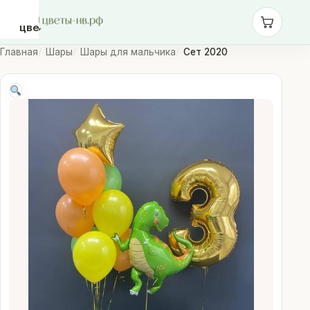
цветы-
нв.рф
Главная
Шары
Шары для мальчика
Сет 2020
Розы
Монобукеты
Сборные
букеты
Шары
Доставка