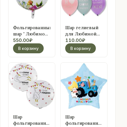
Фольгированный
Шар гелиевый
шар " Любимой
для Любимой
маме" (2)
жены в
550.00
₽
110.00
₽
ассортименте
В корзину
В корзину
Шар
Шар
фольгированный
фольгированный