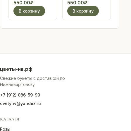
"С днем
"Синий трактор"
550.00
₽
550.00
₽
рождения!" гусь
В корзину
В корзину
цветы-нв.рф
Свежие букеты с доставкой по
Нижневартовску
+7 (912) 086-59-99
cvetynv@yandex.ru
КАТАЛОГ
Розы