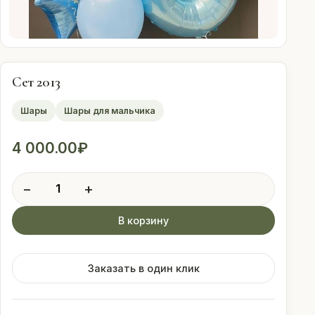
Оплата
Свадебные
подписки
Сет 2013
Шары
Шары для мальчика
Контакты
4 000.00
₽
 (912) 086-59-99
Количество
−
+
товара
Сет
В корзину
2013
Заказать в один клик