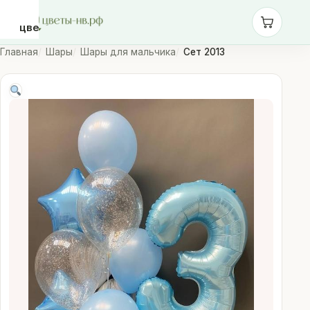
цветы-
нв.рф
Главная
Шары
Шары для мальчика
Сет 2013
Розы
Монобукеты
Сборные
букеты
Шары
Доставка