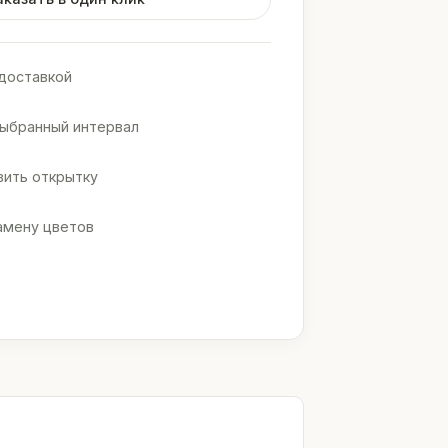
доставкой
выбранный интервал
ить открытку
амену цветов