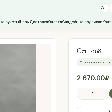
ые букеты
Шары
Доставка
Оплата
Свадебные подписки
Конт
Сет 1008
Фонтаны из шаров
2 670.00
₽
Количество
−
+
товара
Сет
1008
З