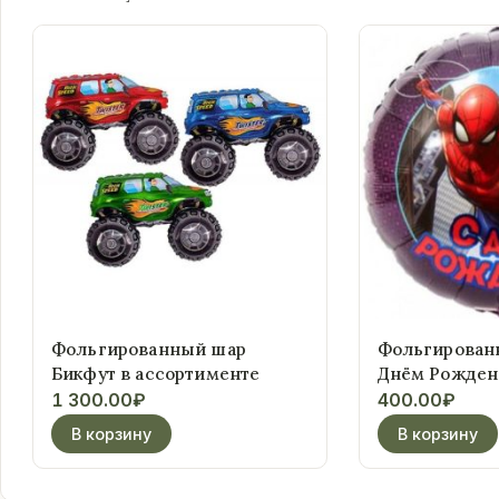
Фольгированный шар
Фольгирован
Бикфут в ассортименте
Днём Рождени
Паук)
1 300.00
₽
400.00
₽
В корзину
В корзину