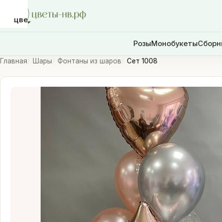
цветы-
нв.рф
Розы
Монобукеты
Сборн
Главная
Шары
Фонтаны из шаров
Сет 1008
Розы
Монобукеты
Сборные
букеты
Шары
Доставка