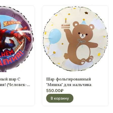
ный шар С
Шар фольгированный
я! (Человек-
"Мишка" для мальчика
550.00
₽
В корзину