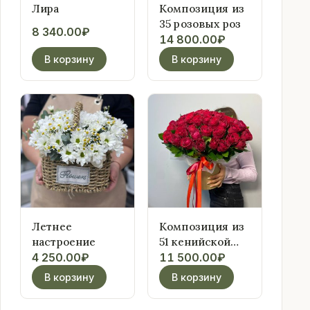
Лира
Композиция из
35 розовых роз
8 340.00
₽
14 800.00
₽
В корзину
В корзину
Летнее
Композиция из
настроение
51 кенийской
розы в шляпной
4 250.00
₽
11 500.00
₽
коробке
В корзину
В корзину