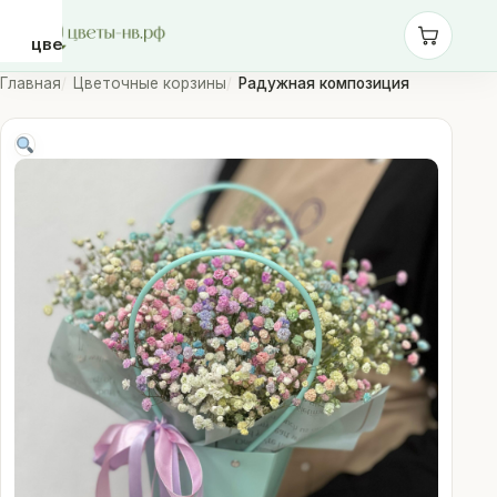
цветы-
нв.рф
Главная
Цветочные корзины
Радужная композиция
Розы
Монобукеты
Сборные
букеты
Шары
Доставка