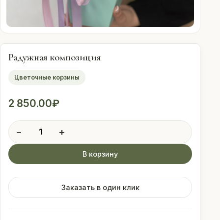
Оплата
Свадебные
подписки
Радужная композиция
Цветочные корзины
Контакты
2 850.00
₽
 (912) 086-59-99
Количество
−
+
товара
Радужная
В корзину
композиция
Заказать в один клик