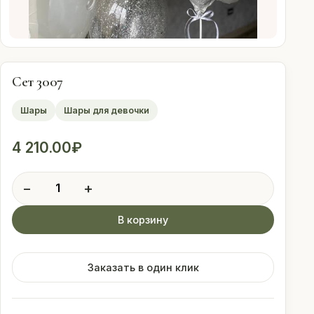
Оплата
Свадебные
подписки
Сет 3007
Шары
Шары для девочки
Контакты
4 210.00
₽
 (912) 086-59-99
Количество
−
+
товара
Сет
В корзину
3007
Заказать в один клик