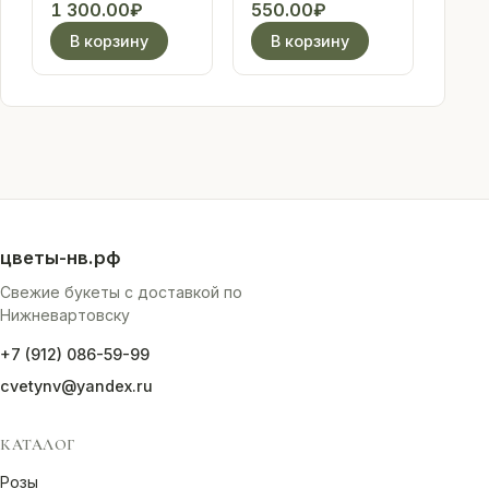
(голубая)
лучшей
1 300.00
₽
550.00
₽
подружке!
В корзину
В корзину
цветы-нв.рф
Свежие букеты с доставкой по
Нижневартовску
+7 (912) 086-59-99
cvetynv@yandex.ru
КАТАЛОГ
Розы