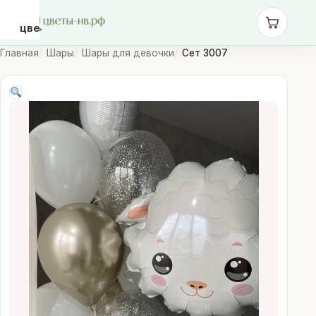
цветы-
нв.рф
Главная
Шары
Шары для девочки
Сет 3007
Розы
Монобукеты
Сборные
букеты
Шары
Доставка