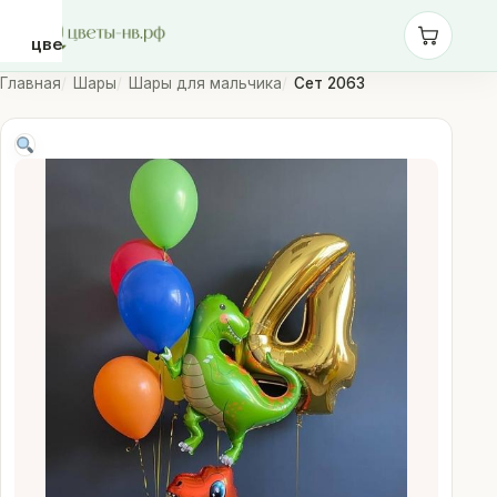
цветы-
нв.рф
Главная
Шары
Шары для мальчика
Сет 2063
Розы
Монобукеты
Сборные
букеты
Шары
Доставка