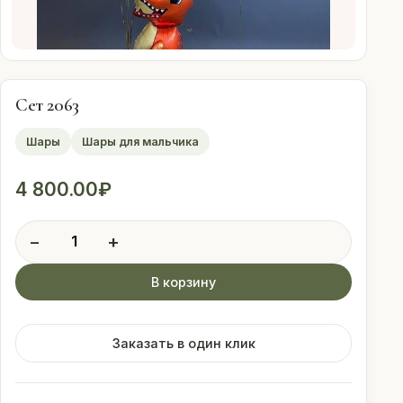
Оплата
Свадебные
подписки
Сет 2063
Шары
Шары для мальчика
Контакты
4 800.00
₽
 (912) 086-59-99
Количество
−
+
товара
Сет
В корзину
2063
Заказать в один клик