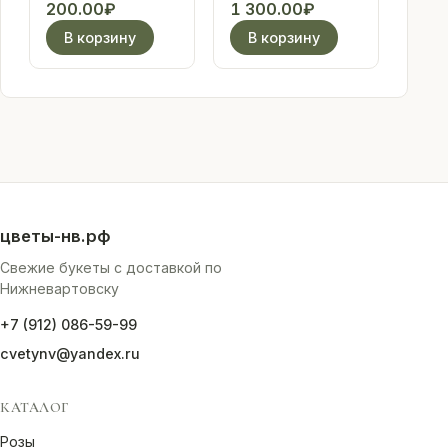
эпично!"
200.00
₽
1 300.00
₽
В корзину
В корзину
цветы-нв.рф
Свежие букеты с доставкой по
Нижневартовску
+7 (912) 086-59-99
cvetynv@yandex.ru
КАТАЛОГ
Розы