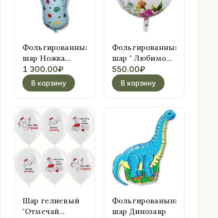
Фольгированный
Фольгированный
шар Ножка
шар " Любимой
(голубая)
маме" (2)
1 300.00
₽
550.00
₽
В корзину
В корзину
Шар гелиевый
Фольгированынй
"Отмечай
шар Динозавр