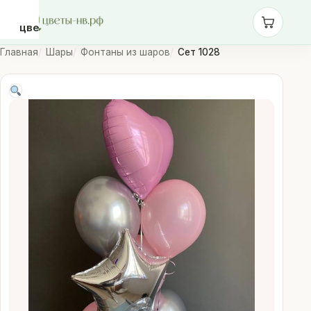
цветы-
нв.рф
Главная
Шары
Фонтаны из шаров
Сет 1028
Розы
Монобукеты
Сборные
букеты
Шары
Доставка