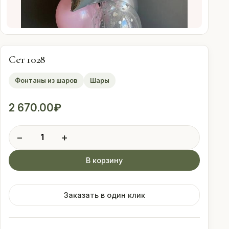
Оплата
Свадебные
подписки
Сет 1028
Фонтаны из шаров
Шары
Контакты
2 670.00
₽
 (912) 086-59-99
Количество
−
+
товара
Сет
В корзину
1028
Заказать в один клик