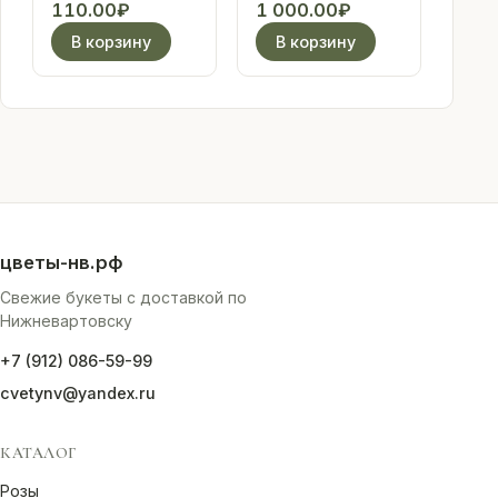
жены в
110.00
₽
1 000.00
₽
ассортименте
В корзину
В корзину
цветы-нв.рф
Свежие букеты с доставкой по
Нижневартовску
+7 (912) 086-59-99
cvetynv@yandex.ru
КАТАЛОГ
Розы