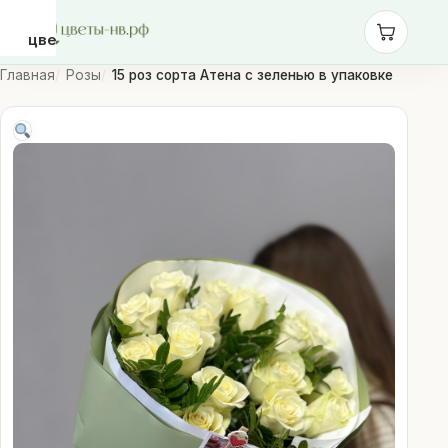
цветы-
нв.рф
Главная
Розы
15 роз сорта Атена с зеленью в упаковке
Розы
Монобукеты
Сборные
букеты
Шары
Доставка