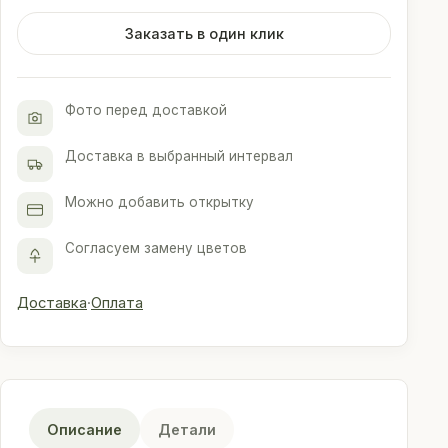
сорта
Атена
Заказать в один клик
с
зеленью
в
Фото перед доставкой
упаковке
Доставка в выбранный интервал
Можно добавить открытку
Согласуем замену цветов
Доставка
·
Оплата
Описание
Детали