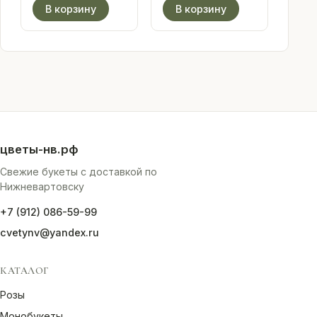
цена:
составляла
цена:
составляла
В корзину
В корзину
17
22
29
45
000.00₽.
500.00₽.
542.00₽.
450.00₽.
цветы-нв.рф
Свежие букеты с доставкой по
Нижневартовску
+7 (912) 086-59-99
cvetynv@yandex.ru
КАТАЛОГ
Розы
Монобукеты