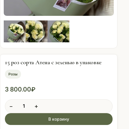
Оплата
Свадебные
подписки
Контакты
15 роз сорта Атена с зеленью в упаковке
 (912) 086-59-99
Розы
3 800.00
₽
Количество
−
+
товара
15
В корзину
роз