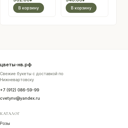
цена:
составляла
цена:
составляла
В корзину
В корзину
4
5
10
13
962.00₽.
750.00₽.
940.00₽.
550.00₽.
цветы-нв.рф
Свежие букеты с доставкой по
Нижневартовску
+7 (912) 086-59-99
cvetynv@yandex.ru
КАТАЛОГ
Розы