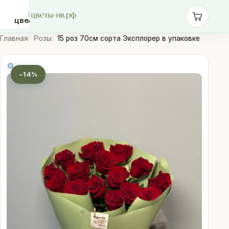
цветы-
нв.рф
Главная
Розы
15 роз 70см сорта Эксплорер в упаковке
Розы
−14%
Монобукеты
Сборные
букеты
Шары
Доставка