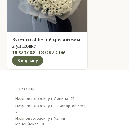
Букет из 51 белой хризантемы
в упаковке
Первоначальная
Текущая
13 097.00
₽
19 880.00
₽
цена
цена:
В корзину
составляла
13
19
097.00₽.
880.00₽.
САЛОНЫ
Нижневартовск, ул. Ленина, 21
Нижневартовск, ул. Нововартовская,
5
Нижневартовск, ул. Ханты-
Мансийская, 36