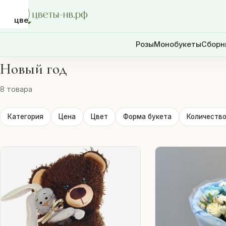
цветы-
нв.рф
Розы
Монобукеты
Сборн
Новый год
Розы
8 товара
Монобукеты
Категория
Цена
Цвет
Форма букета
Количество
Сборные
букеты
Шары
Доставка