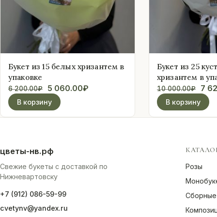
Букет из 15 белых хризантем в
Букет из 25 кус
упаковке
хризантем в уп
Первоначальная
Текущая
Пер
5 060.00
₽
7 6
6 200.00
₽
10 000.00
₽
цена
цена:
цен
В корзину
В корзину
составляла
5
сос
6
060.00₽.
10
200.00₽.
000
КАТАЛО
цветы-нв.рф
Свежие букеты с доставкой по
Розы
Нижневартовску
Монобук
+7 (912) 086-59-99
Сборные
cvetynv@yandex.ru
Компози