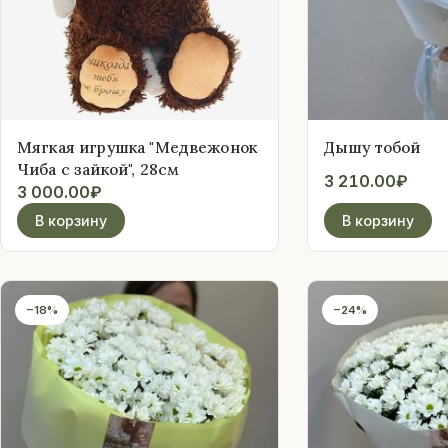
Оплата
Свадебные
подписки
Мягкая игрушка "Медвежонок
Дышу тобой
Чиба с зайкой", 28см
Контакты
3 210.00
₽
3 000.00
₽
В корзину
В корзину
 (912) 086-59-99
−18%
−24%