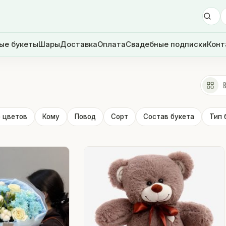
ые букеты
Шары
Доставка
Оплата
Свадебные подписки
Конт
 цветов
Кому
Повод
Сорт
Состав букета
Тип 