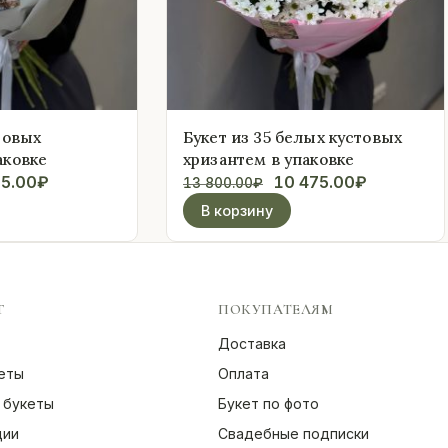
товых
Букет из 35 белых кустовых
аковке
хризантем в упаковке
воначальная
Текущая
Первоначальная
Текущая
25.00
₽
10 475.00
₽
13 800.00
₽
а
цена:
цена
цена:
В корзину
тавляла
7
составляла
10
625.00₽.
13
475.00₽.
.00₽.
800.00₽.
Г
ПОКУПАТЕЛЯМ
Доставка
еты
Оплата
 букеты
Букет по фото
ции
Свадебные подписки