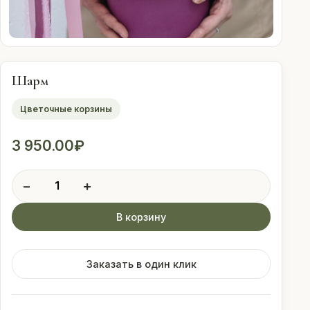
Оплата
Свадебные
подписки
Шарм
Цветочные корзины
Контакты
3 950.00
₽
 (912) 086-59-99
Количество
−
+
товара
Шарм
В корзину
Заказать в один клик