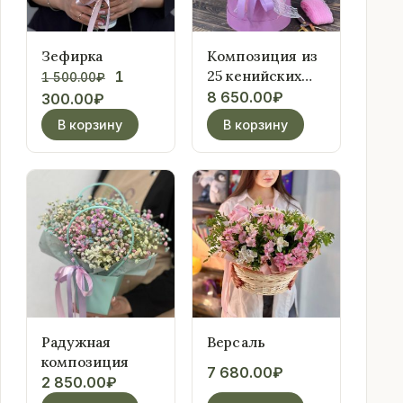
Зефирка
Композиция из
Первоначальная
25 кенийских
1
1 500.00
₽
роз с
8 650.00
₽
Текущая
цена
300.00
₽
гипсофилой
цена:
составляла
В корзину
В корзину
1
1
300.00₽.
500.00₽.
Радужная
Версаль
композиция
7 680.00
₽
2 850.00
₽