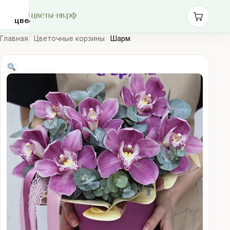
цветы-
нв.рф
Главная
Цветочные корзины
Шарм
Розы
Монобукеты
Сборные
букеты
Шары
Доставка