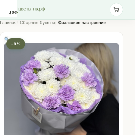
цветы-
нв.рф
Главная
Сборные букеты
Фиалковое настроение
Розы
−9%
Монобукеты
Сборные
букеты
Шары
Доставка