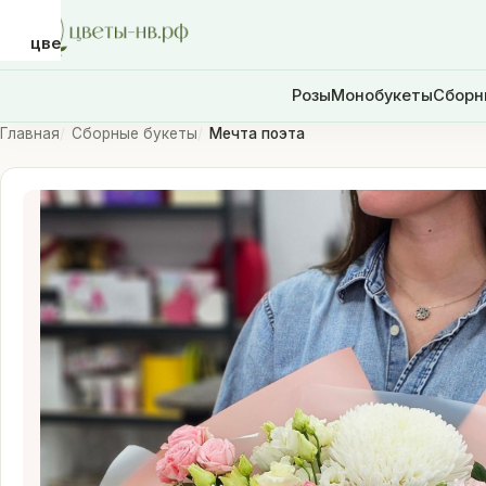
цветы-
нв.рф
Розы
Монобукеты
Сборн
Главная
Сборные букеты
Мечта поэта
Розы
Монобукеты
Сборные
букеты
Шары
Доставка