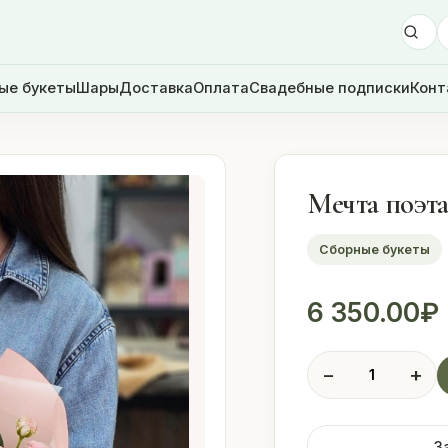
ые букеты
Шары
Доставка
Оплата
Свадебные подписки
Конт
Мечта поэт
Сборные букеты
6 350.00
₽
Количество
−
+
товара
Мечта
поэта
З