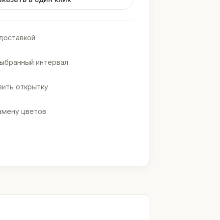
доставкой
выбранный интервал
ить открытку
амену цветов