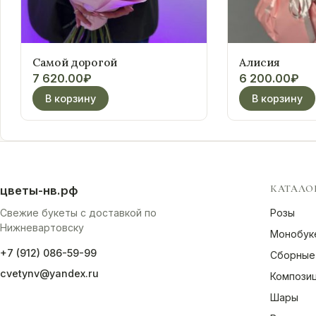
Самой дорогой
Алисия
7 620.00
₽
6 200.00
₽
В корзину
В корзину
КАТАЛО
цветы-нв.рф
Свежие букеты с доставкой по
Розы
Нижневартовску
Монобук
+7 (912) 086-59-99
Сборные
cvetynv@yandex.ru
Компози
Шары