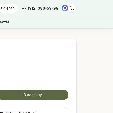
По фото
+7 (912) 086-59-99
акты
а
В корзину
аказать в один клик