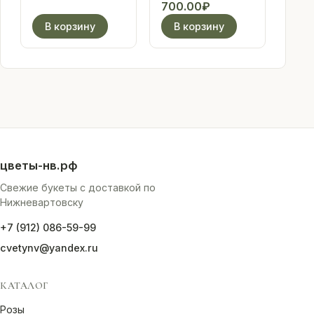
Текущая
цена
700.00
₽
цена:
составляла
В корзину
В корзину
4
4
700.00₽.
980.00₽.
цветы-нв.рф
Свежие букеты с доставкой по
Нижневартовску
+7 (912) 086-59-99
cvetynv@yandex.ru
КАТАЛОГ
Розы