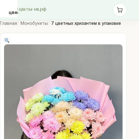
цветы-
нв.рф
Главная
Монобукеты
7 цветных хризантем в упаковке
Розы
Монобукеты
Сборные
букеты
Шары
Доставка