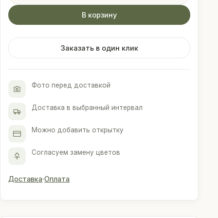
5
В корзину
"Французских"
роз
60см
Заказать в один клик
сорта
Фулл
Монти
Фото перед доставкой
с
эвкалиптом
Доставка в выбранный интервал
в
упаковке
Можно добавить открытку
Согласуем замену цветов
Доставка
·
Оплата