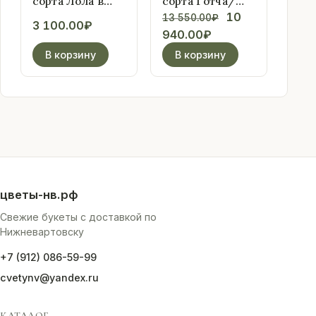
сорта Лола в
сорта Готча/
упаковке
Лола в упаковке
Первоначальн
10
13 550.00
₽
3 100.00
₽
Текущая
цена
940.00
₽
цена:
составляла
В корзину
В корзину
10
13
940.00₽.
550.00₽.
цветы-нв.рф
Свежие букеты с доставкой по
Нижневартовску
+7 (912) 086-59-99
cvetynv@yandex.ru
КАТАЛОГ