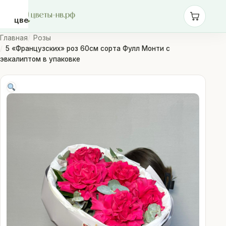
цветы-
нв.рф
Главная
Розы
5 «Французских» роз 60см сорта Фулл Монти с
эвкалиптом в упаковке
Розы
Монобукеты
Сборные
букеты
Шары
Доставка