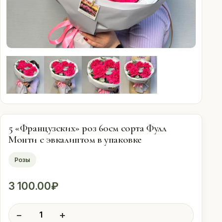
Оплата
Свадебные
подписки
Контакты
 (912) 086-59-99
5 «Французских» роз 60см сорта Фулл
Монти с эвкалиптом в упаковке
Розы
3 100.00
₽
Количество
−
+
товара