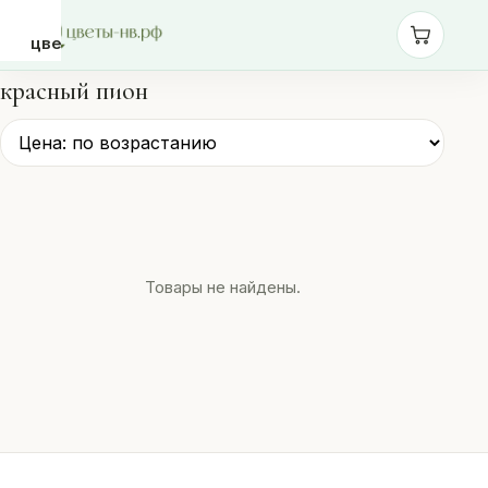
цветы-
нв.рф
красный пион
Розы
Монобукеты
Сборные
Товары не найдены.
букеты
Шары
Доставка