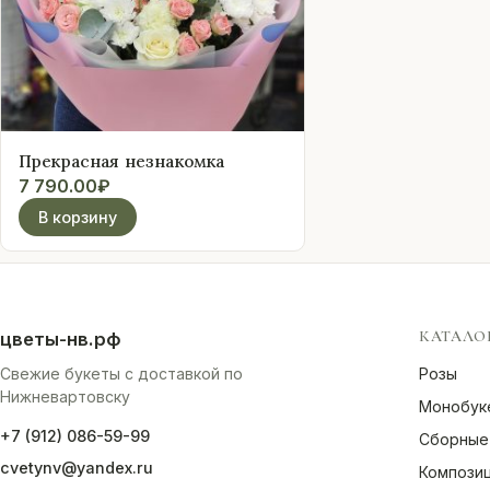
Оплата
Свадебные
подписки
Прекрасная незнакомка
7 790.00
₽
Контакты
В корзину
 (912) 086-59-99
КАТАЛО
цветы-нв.рф
Свежие букеты с доставкой по
Розы
Нижневартовску
Монобук
+7 (912) 086-59-99
Сборные
cvetynv@yandex.ru
Компози