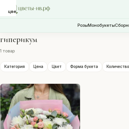
цветы-
нв.рф
Розы
Монобукеты
Сборн
гиперикум
Розы
1 товар
Монобукеты
Категория
Цена
Цвет
Форма букета
Количество
Сборные
букеты
Шары
Доставка