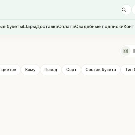
ые букеты
Шары
Доставка
Оплата
Свадебные подписки
Конт
 цветов
Кому
Повод
Сорт
Состав букета
Тип 