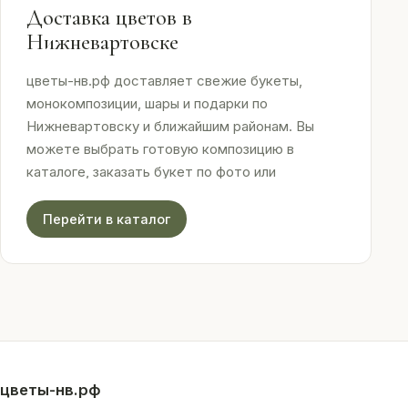
Доставка цветов в
Нижневартовске
цветы-нв.рф доставляет свежие букеты,
монокомпозиции, шары и подарки по
Нижневартовску и ближайшим районам. Вы
можете выбрать готовую композицию в
каталоге, заказать букет по фото или
оформить доставку к определённому времени.
Перейти в каталог
Мы работаем с живыми цветами, отправляем
фото букета перед доставкой и принимаем
онлайн-оплату. Четыре салона в городе
позволяют быстро собрать заказ или забрать
его самостоятельно.
цветы-нв.рф