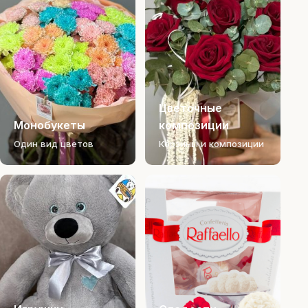
Цветочные
Монобукеты
композиции
Один вид цветов
Корзины и композиции