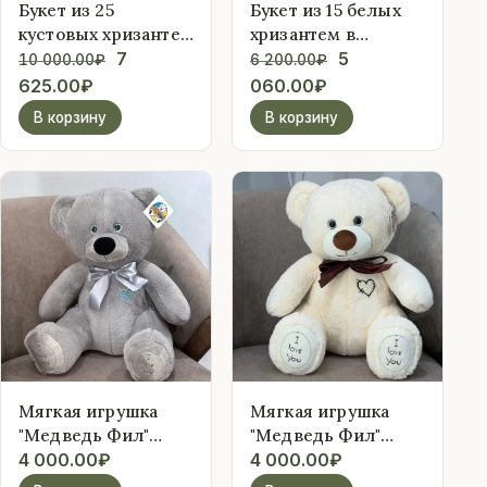
Букет из 25
Букет из 15 белых
кустовых хризантем
хризантем в
в упаковке
Первоначальная
упаковке
Первоначальна
7
5
10 000.00
₽
6 200.00
₽
Текущая
цена
Текущая
цена
625.00
₽
060.00
₽
цена:
составляла
цена:
составляла
В корзину
В корзину
7
10
5
6
625.00₽.
000.00₽.
060.00₽.
200.00₽.
Мягкая игрушка
Мягкая игрушка
"Медведь Фил"
"Медведь Фил"
38см, серый
38см, белый
4 000.00
₽
4 000.00
₽