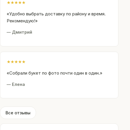
★
★
★
★
★
«Удобно выбрать доставку по району и время.
Рекомендую!»
— Дмитрий
★
★
★
★
★
«Собрали букет по фото почти один в один.»
— Елена
Все отзывы