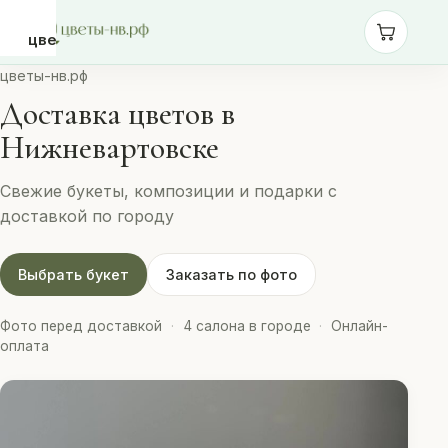
цветы-
нв.рф
цветы-нв.рф
Доставка цветов в
Розы
Нижневартовске
Свежие букеты, композиции и подарки с
Монобукеты
доставкой по городу
Сборные
Выбрать букет
Заказать по фото
букеты
Фото перед доставкой
·
4 салона в городе
·
Онлайн-
Шары
оплата
Доставка